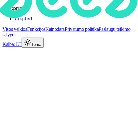
Kategorijos
Cosplay
1
Visos veiklos
Funkcijos
Kainodara
Privatumo politika
Paslaugų teikimo
sąlygos
Kalba
:
LT
Tema