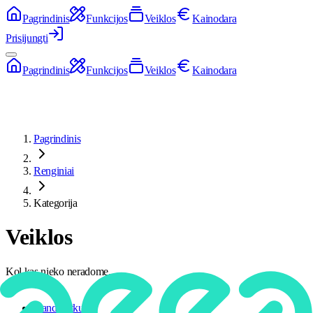
Pagrindinis
Funkcijos
Veiklos
Kainodara
Prisijungti
Pagrindinis
Funkcijos
Veiklos
Kainodara
Pagrindinis
Renginiai
Kategorija
Veiklos
Kol kas nieko neradome.
Miestai
Nandikotkur
1