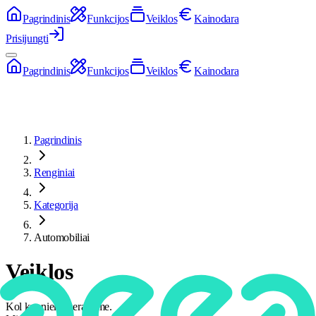
Pagrindinis
Funkcijos
Veiklos
Kainodara
Prisijungti
Pagrindinis
Funkcijos
Veiklos
Kainodara
Pagrindinis
Renginiai
Kategorija
Automobiliai
Veiklos
Kol kas nieko neradome.