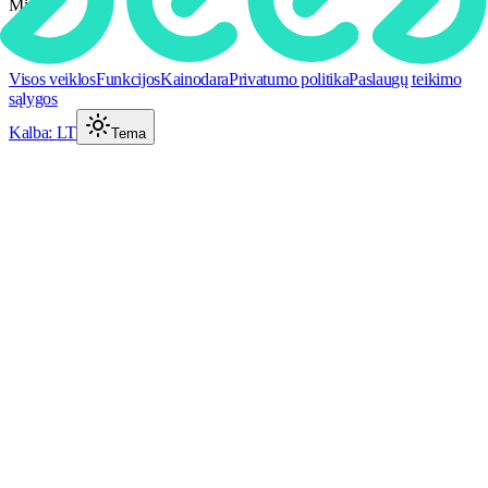
Miestai
Kategorijos
Visos veiklos
Funkcijos
Kainodara
Privatumo politika
Paslaugų teikimo
sąlygos
Kalba
:
LT
Tema